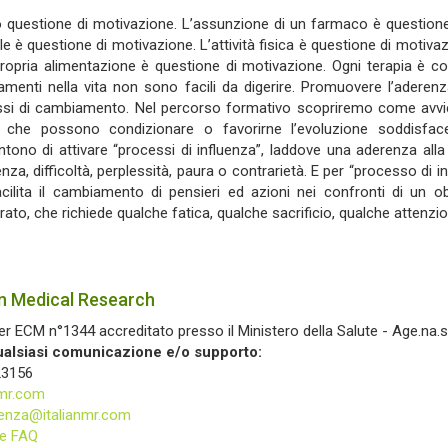
 questione di motivazione. L’assunzione di un farmaco è questione 
le è questione di motivazione. L’attività fisica è questione di motivaz
propria alimentazione è questione di motivazione. Ogni terapia è 
menti nella vita non sono facili da digerire. Promuovere l’aderen
si di cambiamento. Nel percorso formativo scopriremo come avvi
i che possono condizionare o favorirne l’evoluzione soddisfacen
tono di attivare “processi di influenza”, laddove una aderenza all
enza, difficoltà, perplessità, paura o contrarietà. E per “processo di 
cilita il cambiamento di pensieri ed azioni nei confronti di un o
rato, che richiede qualche fatica, qualche sacrificio, qualche attenzion
an Medical Research
er ECM n°1344 accreditato presso il Ministero della Salute - Age.na.s
ualsiasi comunicazione e/o supporto:
23156
nmr.com
enza@italianmr.com
le FAQ