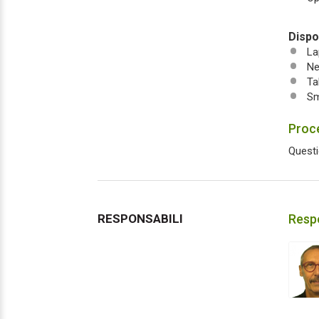
Dispos
La
Ne
Ta
Sm
Proce
Questi
RESPONSABILI
Respo