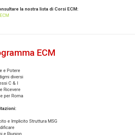
nsultare la nostra lista di Corsi ECM:
i ECM
ogramma ECM
te e Potere
digmi diversi
essi C & I
 e Ricevere
de per Roma
tazioni:
icito e Implicito Struttura MSG
dificare
pi e Riunion