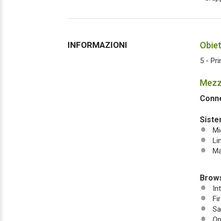
INFORMAZIONI
Obiet
5 - Pri
Mezzi
Conne
Siste
Mi
Li
Ma
Brows
In
Fi
Sa
Op