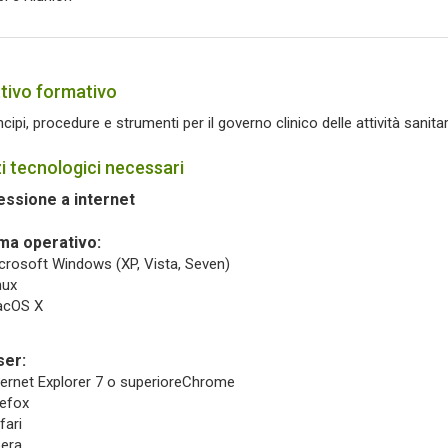
tivo formativo
ncipi, procedure e strumenti per il governo clinico delle attività sanitar
 tecnologici necessari
ssione a internet
ma operativo:
crosoft Windows (XP, Vista, Seven)
nux
cOS X
er:
ternet Explorer 7 o superioreChrome
refox
fari
era