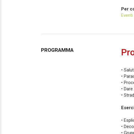
Per co
Event
PROGRAMMA
Pr
• Salu
• Para
• Proc
• Dare
• Stra
Eserci
• Espl
• Deco
• Grup