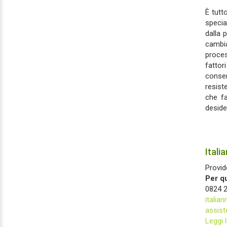
È
tutto
specia
dalla 
cambia
proces
fattor
consen
resist
che fa
deside
Itali
Provid
Per q
0824 
italia
assist
Leggi 