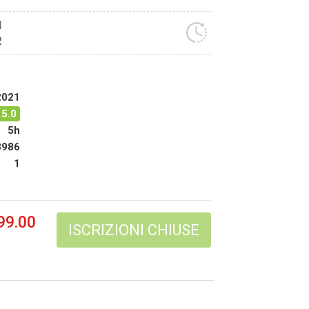
1
2
2021
5.0
5h
3986
1
99.00
ISCRIZIONI CHIUSE