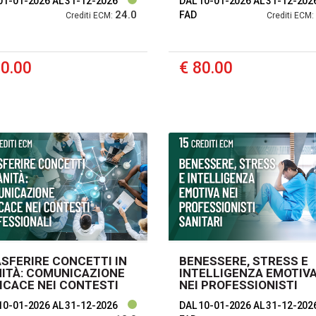
01-01-2026
AL 31-12-2026
DAL 10-01-2026
AL 31-12-202
RATIVITÀ ALLA LUCE
24.0
LA RIFORMA CARTABIA
FAD
Crediti ECM:
Crediti ECM:
 MODULO
90.00
€ 80.00
SFERIRE CONCETTI IN
BENESSERE, STRESS E
ITÀ: COMUNICAZIONE
INTELLIGENZA EMOTIV
ICACE NEI CONTESTI
NEI PROFESSIONISTI
FESSIONALI
SANITARI
10-01-2026
AL 31-12-2026
DAL 10-01-2026
AL 31-12-202