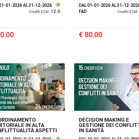
SCITA
01-01-2026
AL 31-12-2026
DAL 01-01-2026
AL 31-12-202
12.0
FAD
Crediti ECM:
Crediti ECM:
70.00
€ 80.00
ORDINAMENTO
DECISION MAKING E
ITORIALE IN ALTA
GESTIONE DEI CONFLIT
FLITTUALITÀ ASPETTI
IN SANITÀ
COLOGICI, GIURIDICI E