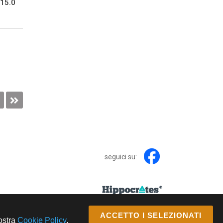
15.0
seguici su:
ACCETTO I SELEZIONATI
nostra
Cookie Policy
.