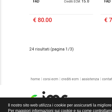
15.0
DELLA RIFORMA CARTABIA
FAD
FAD
Crediti ECM:
- II MODULO
€ 80.00
€ 
24 risultati (pagina 1/3)
home
corsi ecm
crediti ecm
assistenza
contat
Il nostro sito web utilizza i cookie per assicurarti la miglio
Per maggiori informazioni sui cookie e su come controllarne