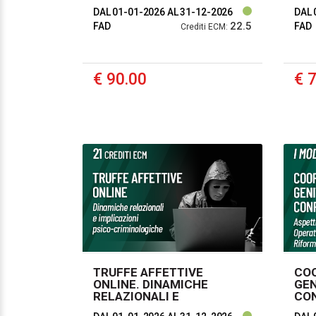
SCIENTIFICO
CRE
DAL 01-01-2026
AL 31-12-2026
DAL 
22.5
FAD
FAD
Crediti ECM:
€ 90.00
€ 
TRUFFE AFFETTIVE
CO
ONLINE. DINAMICHE
GEN
RELAZIONALI E
CON
IMPLICAZIONI PSICO-
PSI