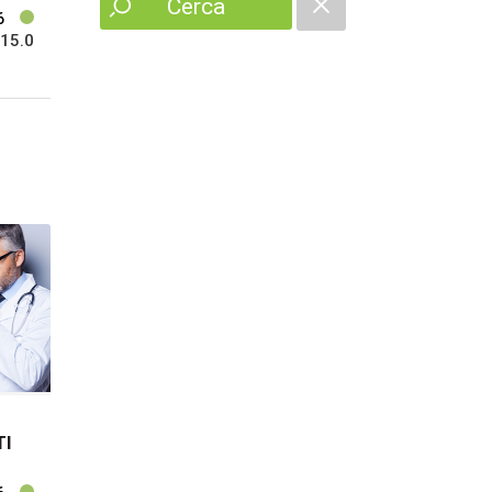
Cerca
6
15.0
TI