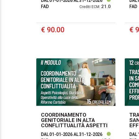
DAL 01-01-2026
AL 31-12-2026
DAL 
CRIMINOLOGICHE
OPE
21.0
FAD
DEL
FAD
Crediti ECM:
- I
€ 90.00
€ 
COORDINAMENTO
TRA
GENITORIALE IN ALTA
SAN
CONFLITTUALITÀ ASPETTI
EFF
PSICOLOGICI, GIURIDICI E
PRO
DAL 01-01-2026
AL 31-12-2026
DAL 
OPERATIVITÀ ALLA LUCE