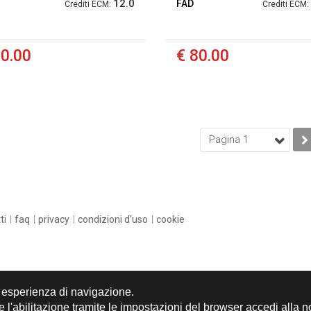
12.0
FAD
Crediti ECM:
Crediti ECM:
70.00
€ 80.00
Pagina 1
ti
faq
privacy
condizioni d'uso
cookie
re esperienza di navigazione.
 l'abilitazione tramite le impostazioni del browser accedi alla 